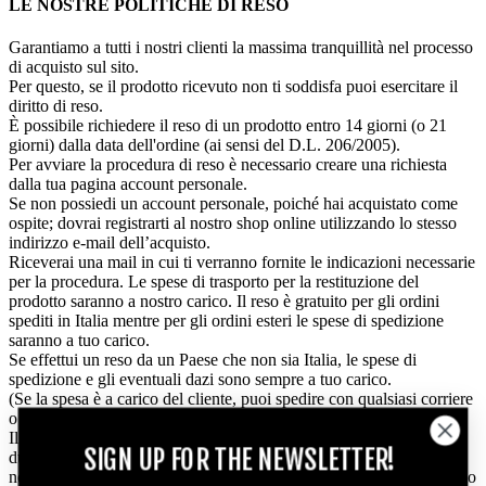
LE NOSTRE POLITICHE DI RESO
Garantiamo a tutti i nostri clienti la massima tranquillità nel processo
di acquisto sul sito.
Per questo, se il prodotto ricevuto non ti soddisfa puoi esercitare il
diritto di reso.
È possibile richiedere il reso di un prodotto entro 14 giorni (o 21
giorni) dalla data dell'ordine (ai sensi del D.L. 206/2005).
Per avviare la procedura di reso è necessario creare una richiesta
dalla tua pagina account personale.
Se non possiedi un account personale, poiché hai acquistato come
ospite; dovrai registrarti al nostro shop online utilizzando lo stesso
indirizzo e-mail dell’acquisto.
Riceverai una mail in cui ti verranno fornite le indicazioni necessarie
per la procedura. Le spese di trasporto per la restituzione del
prodotto saranno a nostro carico. I
l reso è gratuito per gli ordini
spediti in Italia mentre per gli ordini esteri le spese di spedizione
saranno a tuo carico.
Se effettui un reso da un Paese che non sia Italia, le spese di
spedizione e gli eventuali dazi sono sempre a tuo carico.
(Se la spesa è a carico del cliente, puoi spedire con qualsiasi corriere
o servizio postale, purché tracciabile).
Il reso può essere effettuato anche presso i nostri punti vendita,
SIGN UP FOR THE NEWSLETTER!
durante la procedura di reso sarà necessario selezionare il negozio
nel quale si vuole consegnare la merce. Ti ricordiamo che in negozio