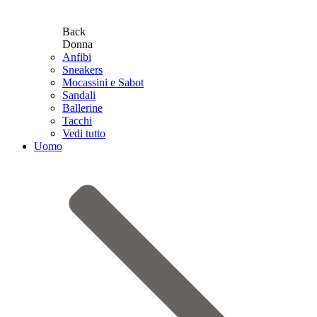
Back
Donna
Anfibi
Sneakers
Mocassini e Sabot
Sandali
Ballerine
Tacchi
Vedi tutto
Uomo